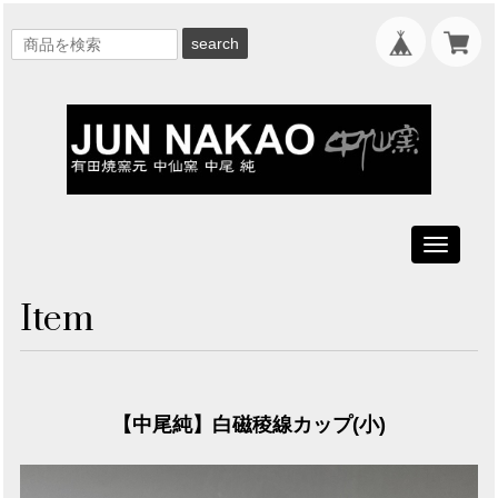
search
Toggle
navigati
Item
【中尾純】白磁稜線カップ(小)