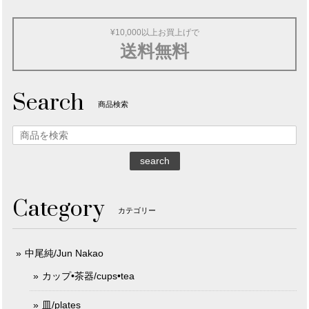
¥10,000以上お買上げで
送料無料
Search
商品検索
search
Category
カテゴリー
中尾純/Jun Nakao
カップ•茶器/cups•tea
皿/plates