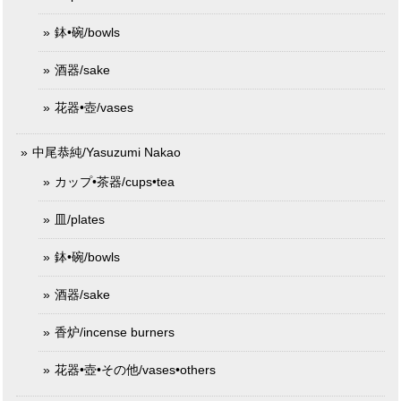
鉢•碗/bowls
酒器/sake
花器•壺/vases
中尾恭純/Yasuzumi Nakao
カップ•茶器/cups•tea
皿/plates
鉢•碗/bowls
酒器/sake
香炉/incense burners
花器•壺•その他/vases•others