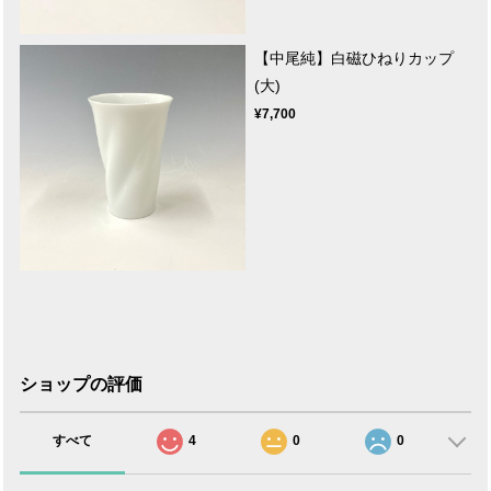
【中尾純】白磁ひねりカップ
(大)
¥7,700
ショップの評価
すべて
4
0
0