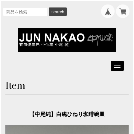
search
Toggle
navigati
Item
【中尾純】白磁ひねり珈琲碗皿