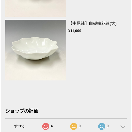
【中尾純】白磁輪花鉢(大)
¥11,000
ショップの評価
すべて
4
0
0