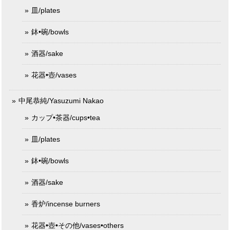
皿/plates
鉢•碗/bowls
酒器/sake
花器•壺/vases
中尾恭純/Yasuzumi Nakao
カップ•茶器/cups•tea
皿/plates
鉢•碗/bowls
酒器/sake
香炉/incense burners
花器•壺•その他/vases•others