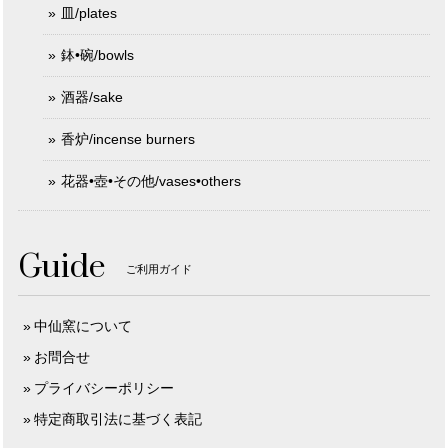
皿/plates
鉢•碗/bowls
酒器/sake
香炉/incense burners
花器•壺•その他/vases•others
Guide
ご利用ガイド
中仙窯について
お問合せ
プライバシーポリシー
特定商取引法に基づく表記