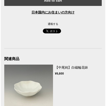
Add to cart
日本国内にお住まいの方向け
通報する
関連商品
【中尾純】白磁輪花鉢
¥6,600