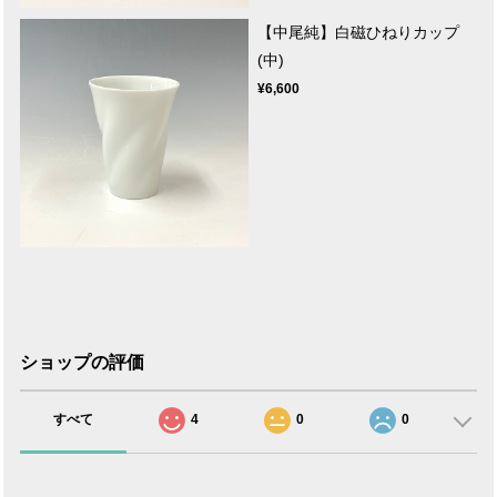
【中尾純】白磁ひねりカップ
(中)
¥6,600
ショップの評価
すべて
4
0
0