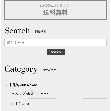
¥10,000以上お買上げで
送料無料
Search
商品検索
search
Category
カテゴリー
中尾純/Jun Nakao
カップ•茶器/cups•tea
皿/plates