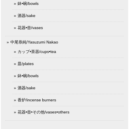
鉢•碗/bowls
酒器/sake
花器•壺/vases
中尾恭純/Yasuzumi Nakao
カップ•茶器/cups•tea
皿/plates
鉢•碗/bowls
酒器/sake
香炉/incense burners
花器•壺•その他/vases•others