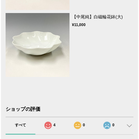
【中尾純】白磁輪花鉢(大)
¥11,000
ショップの評価
すべて
4
0
0