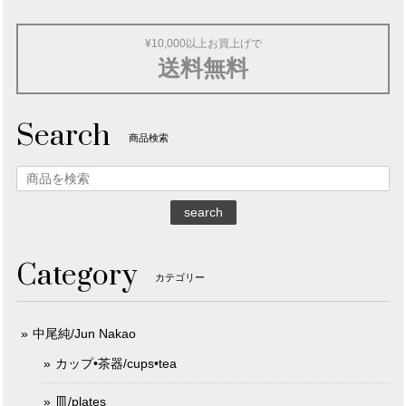
¥10,000以上お買上げで
送料無料
Search
商品検索
search
Category
カテゴリー
中尾純/Jun Nakao
カップ•茶器/cups•tea
皿/plates