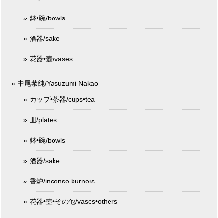
鉢•碗/bowls
酒器/sake
花器•壺/vases
中尾恭純/Yasuzumi Nakao
カップ•茶器/cups•tea
皿/plates
鉢•碗/bowls
酒器/sake
香炉/incense burners
花器•壺•その他/vases•others