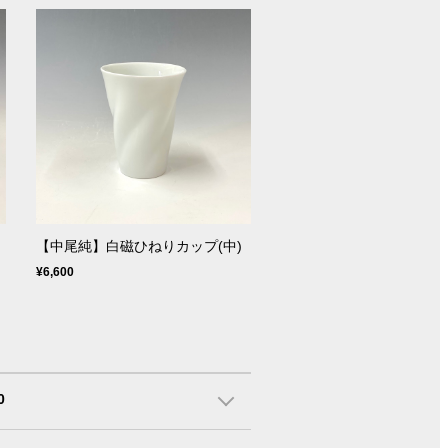
【中尾純】白磁ひねりカップ(中)
¥6,600
0