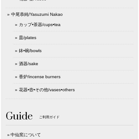
中尾恭純/Yasuzumi Nakao
カップ•茶器/cups•tea
皿/plates
鉢•碗/bowls
酒器/sake
香炉/incense burners
花器•壺•その他/vases•others
Guide
ご利用ガイド
中仙窯について