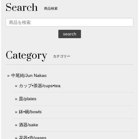
Search
商品検索
search
Category
カテゴリー
中尾純/Jun Nakao
カップ•茶器/cups•tea
皿/plates
鉢•碗/bowls
酒器/sake
花器•壺/vases