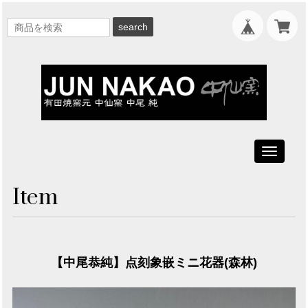
search
Toggle
navigati
Item
【中尾恭純】点刻象嵌ミニ花器(森林)