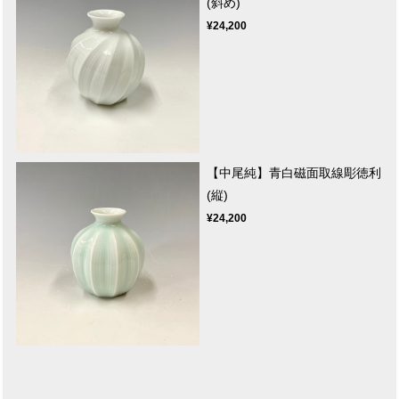
(斜め)
¥24,200
【中尾純】青白磁面取線彫徳利
(縦)
¥24,200