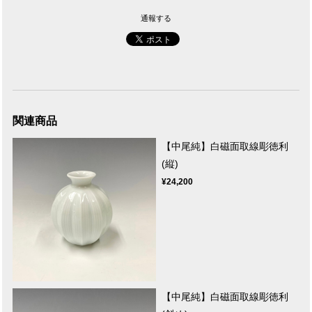
通報する
関連商品
【中尾純】白磁面取線彫徳利
(縦)
¥24,200
【中尾純】白磁面取線彫徳利