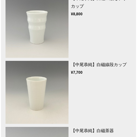
カップ
¥8,800
【中尾恭純】白磁線段カップ
¥7,700
【中尾恭純】白磁茶器