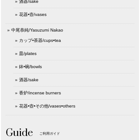
酒器/sake
花器•壺/vases
中尾恭純/Yasuzumi Nakao
カップ•茶器/cups•tea
皿/plates
鉢•碗/bowls
酒器/sake
香炉/incense burners
花器•壺•その他/vases•others
Guide
ご利用ガイド