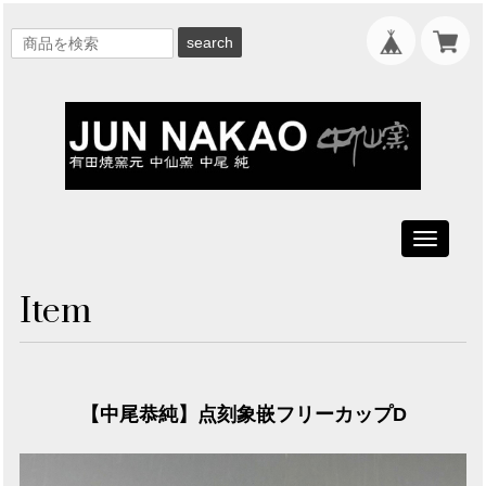
search
Toggle
navigati
Item
【中尾恭純】点刻象嵌フリーカップD