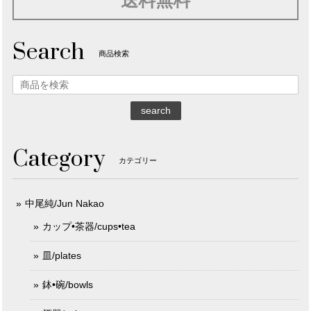
送料無料
Search
商品検索
search
Category
カテゴリー
中尾純/Jun Nakao
カップ•茶器/cups•tea
皿/plates
鉢•碗/bowls