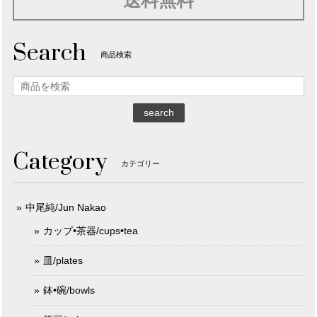
送料無料
Search
商品検索
search
Category
カテゴリー
中尾純/Jun Nakao
カップ•茶器/cups•tea
皿/plates
鉢•碗/bowls