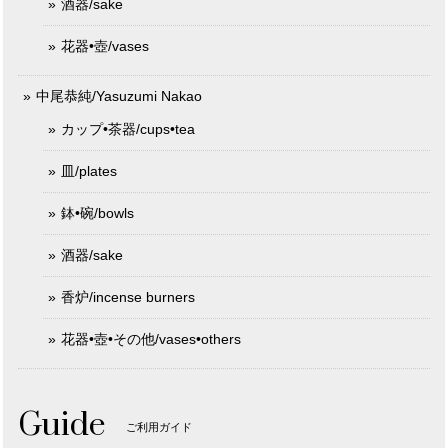
酒器/sake
花器•壺/vases
中尾恭純/Yasuzumi Nakao
カップ•茶器/cups•tea
皿/plates
鉢•碗/bowls
酒器/sake
香炉/incense burners
花器•壺•その他/vases•others
Guide
ご利用ガイド