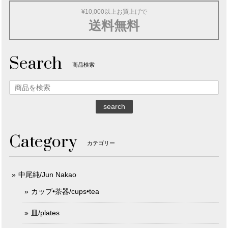
¥10,000以上お買上げで
送料無料
Search
商品検索
search
Category
カテゴリー
中尾純/Jun Nakao
カップ•茶器/cups•tea
皿/plates