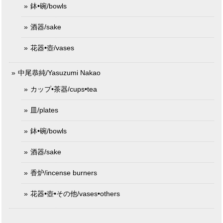
鉢•碗/bowls
酒器/sake
花器•壺/vases
中尾恭純/Yasuzumi Nakao
カップ•茶器/cups•tea
皿/plates
鉢•碗/bowls
酒器/sake
香炉/incense burners
花器•壺•その他/vases•others