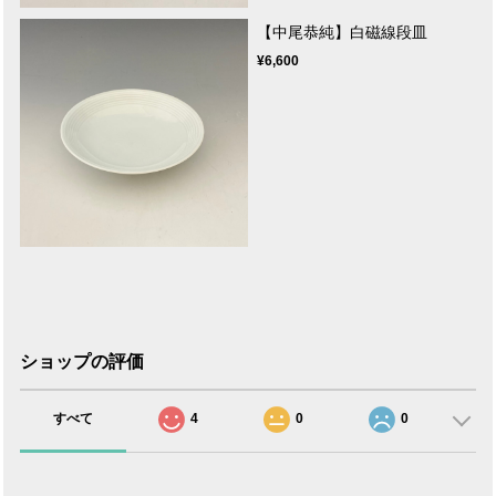
【中尾恭純】白磁線段皿
¥6,600
ショップの評価
すべて
4
0
0