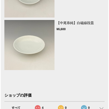
【中尾恭純】白磁線段皿
¥6,600
ショップの評価
すべて
4
0
0