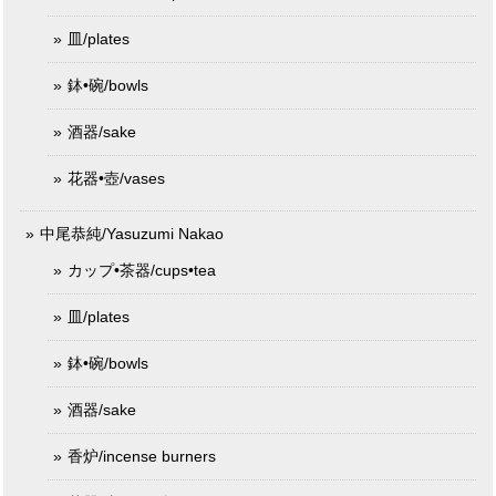
皿/plates
鉢•碗/bowls
酒器/sake
花器•壺/vases
中尾恭純/Yasuzumi Nakao
カップ•茶器/cups•tea
皿/plates
鉢•碗/bowls
酒器/sake
香炉/incense burners