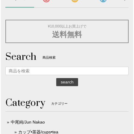
¥10,000以上お買上げで
送料無料
Search
商品検索
search
Category
カテゴリー
中尾純/Jun Nakao
カップ•茶器/cups•tea