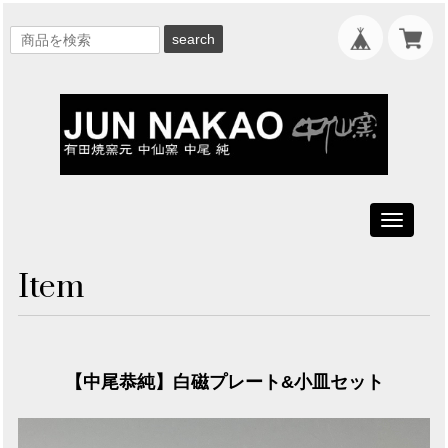
search
Toggle
navigati
Item
【中尾恭純】白磁プレート&小皿セット