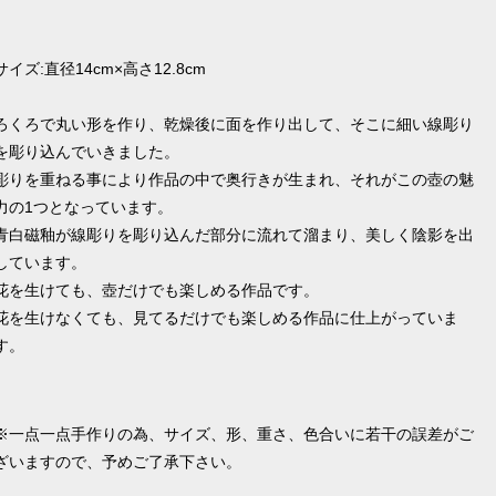
サイズ:直径14cm×高さ12.8cm
ろくろで丸い形を作り、乾燥後に面を作り出して、そこに細い線彫り
を彫り込んでいきました。
彫りを重ねる事により作品の中で奥行きが生まれ、それがこの壺の魅
力の1つとなっています。
青白磁釉が線彫りを彫り込んだ部分に流れて溜まり、美しく陰影を出
しています。
花を生けても、壺だけでも楽しめる作品です。
花を生けなくても、見てるだけでも楽しめる作品に仕上がっていま
す。
※一点一点手作りの為、サイズ、形、重さ、色合いに若干の誤差がご
ざいますので、予めご了承下さい。