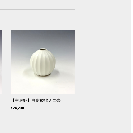
【中尾純】白磁稜線ミニ壺
¥24,200