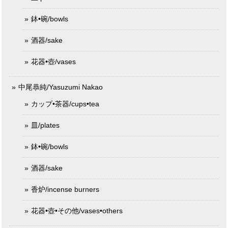
鉢•碗/bowls
酒器/sake
花器•壺/vases
中尾恭純/Yasuzumi Nakao
カップ•茶器/cups•tea
皿/plates
鉢•碗/bowls
酒器/sake
香炉/incense burners
花器•壺•その他/vases•others