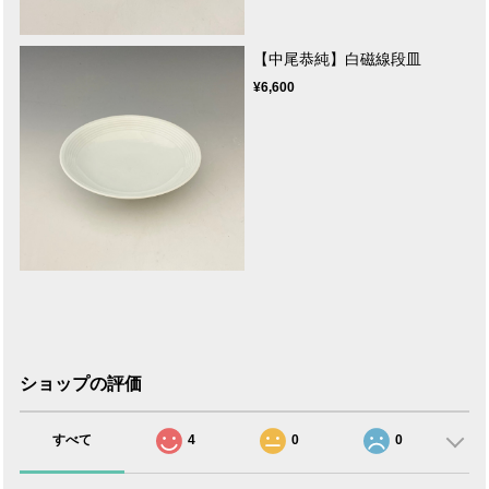
【中尾恭純】白磁線段皿
¥6,600
ショップの評価
すべて
4
0
0