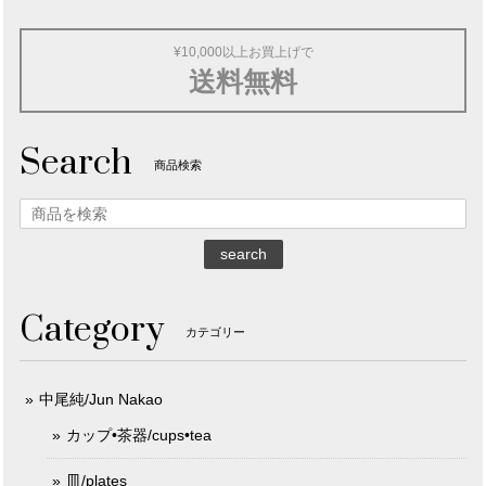
¥10,000以上お買上げで
送料無料
Search
商品検索
search
Category
カテゴリー
中尾純/Jun Nakao
カップ•茶器/cups•tea
皿/plates