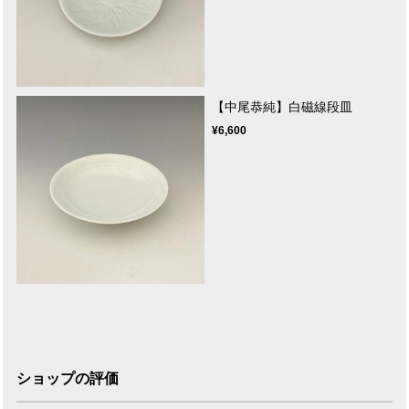
【中尾恭純】白磁線段皿
¥6,600
ショップの評価