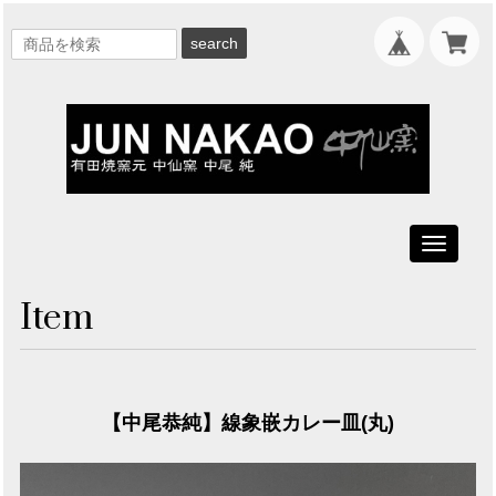
search
Toggle
navigati
Item
【中尾恭純】線象嵌カレー皿(丸)