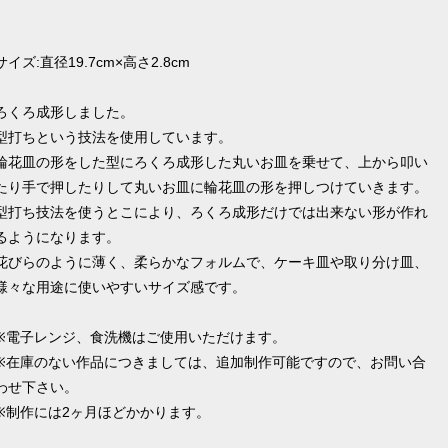
サイズ:直径19.7cm×高さ2.8cm
ろくろ成形しました。
型打ちという技法を使用しています。
輪花皿の形をした型にろくろ成形した丸いお皿を乗せて、上から叩い
たり手で押したりして丸いお皿に輪花皿の形を押しつけていきます。
型打ち技法を使うとこにより、ろくろ成形だけでは出来ない形が作れ
るようになります。
花びらのように薄く、柔らかなフォルムで、ケーキ皿や取り分け皿、
様々な用途に使いやすいサイズ感です。
※電子レンジ、食洗機はご使用いただけます。
※在庫のない作品につきましては、追加制作可能ですので、お問い合
わせ下さい。
※制作には2ヶ月ほどかかります。