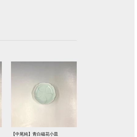
【中尾純】青白磁花小皿