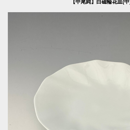
【中尾純】白磁輪花皿(中