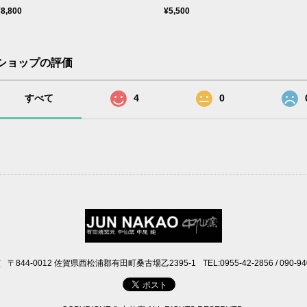
¥8,800
¥5,500
ショップの評価
すべて
4
0
窯
〒844-0012 佐賀県西松浦郡有田町桑古場乙2395-1
TEL:0955-42-2856 / 090-9