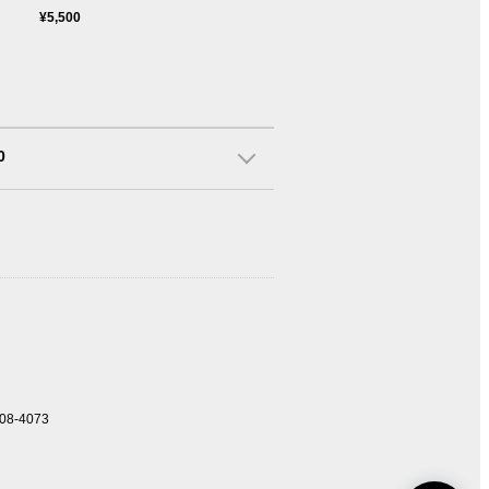
¥5,500
0
408-4073