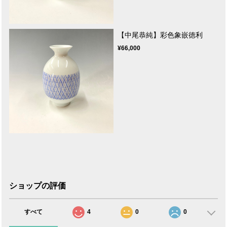
【中尾恭純】彩色象嵌徳利
¥66,000
ショップの評価
すべて
4
0
0