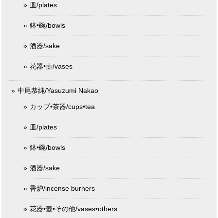
皿/plates
鉢•碗/bowls
酒器/sake
花器•壺/vases
中尾恭純/Yasuzumi Nakao
カップ•茶器/cups•tea
皿/plates
鉢•碗/bowls
酒器/sake
香炉/incense burners
花器•壺•その他/vases•others