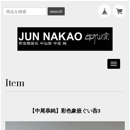
search
Toggle
navigati
Item
【中尾恭純】彩色象嵌ぐい呑3