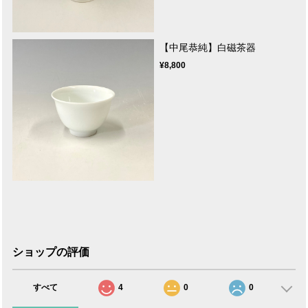
【中尾恭純】白磁茶器
¥8,800
ショップの評価
すべて
4
0
0