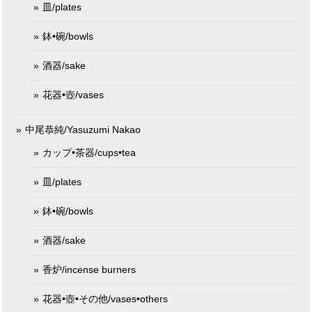
皿/plates
鉢•碗/bowls
酒器/sake
花器•壺/vases
中尾恭純/Yasuzumi Nakao
カップ•茶器/cups•tea
皿/plates
鉢•碗/bowls
酒器/sake
香炉/incense burners
花器•壺•その他/vases•others