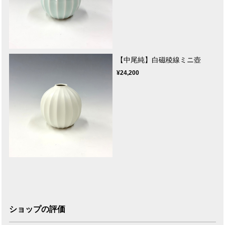
【中尾純】白磁稜線ミニ壺
¥24,200
ショップの評価