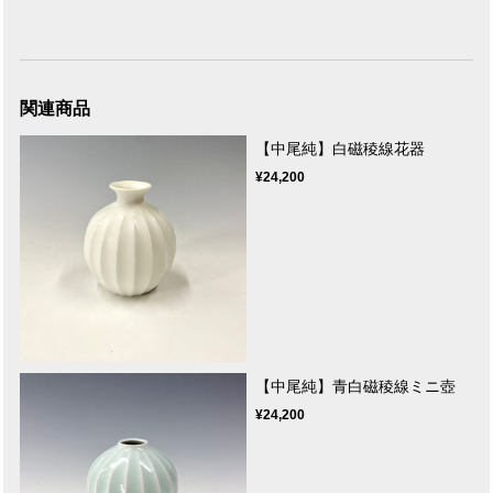
関連商品
【中尾純】白磁稜線花器
¥24,200
【中尾純】青白磁稜線ミニ壺
¥24,200